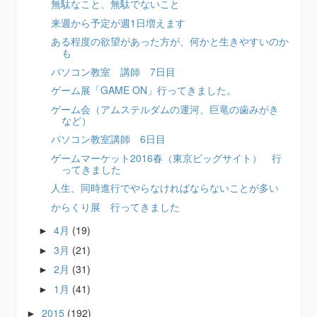
無駄なこと、無駄でないこと
来週から予定が週1日増えます
ある程度の欲望があった方が、何かと生きやすいのか
も
パソコン教室 講師 7日目
ゲーム展「GAME ON」行ってきました。
ゲーム会（アムステルダムの運河、巨竜の歯みがき
など）
パソコン教室講師 6日目
ゲームマーケット2016春（東京ビッグサイト） 行
ってきました
人生、同時進行でやらなければならないことが多い
からくり展 行ってきました
4月
(19)
►
3月
(21)
►
2月
(31)
►
1月
(41)
►
2015
(192)
►