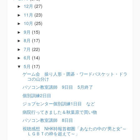
12月
(27)
►
11月
(23)
►
10月
(25)
►
9月
(15)
►
8月
(17)
►
7月
(22)
►
6月
(14)
►
5月
(17)
▼
ゲーム会 操り人形・囲碁・ワードバスケット・ドラ
コの山分け
パソコン教室講師 9日目 5月終了
個別訓練2日目
ジョブセンター個別訓練1日目 など
病院行ってきました＆秋葉原で買い物
パソコン教室講師 8日目
視聴感想 NHK特報首都圏「あなたの中の“男と女”～
ＬＧＢＴの枠を超えて～」