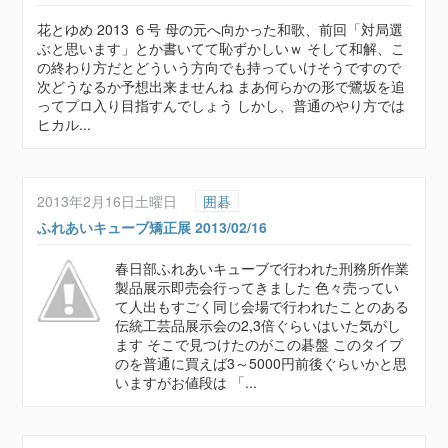
花とゆめ 2013 ６号 母の元へ向かった和歌、前回「対局選
ぶと思います」とか書いてて恥ずかしいｗ そして和解、こ
の終わり方だとどういう方向でも持っていけそうですので
次どうなるか予想出来ませんね まあ何らかの形で鷺坂を追
ってプロ入り目指すんでしょう しかし、普通のやり方では
ヒカル...
2013年2月16日土曜日
囲碁
ふれあいキューブ矯正展 2013/02/16
春日部ふれあいキューブで行われた刑務所作業
製品展示即売会行ってきました 色々売ってい
て人出もすごく同じ会場で行われたことのある
伝統工芸品展示会の2,3倍ぐらいはいた気がし
ます そこで見つけたのがこの碁盤 このタイプ
のを普通に買えば3～5000円前後ぐらいかと思
いますがお値段は 「...