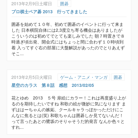
2013年2月9日土曜日
囲碁
プロ棋士ペア碁 2013 行ってきました
囲碁を始めて１０年、初めて囲碁のイベントに行って来ま
した 日本棋院自体には2,3度立ち寄る機会はありましたが
こういうのは初めてでとても楽しみでした 朝７時置きで８
時過ぎ頃出発、開会式にはちょっと間に合わず１０時頃到
着 入ってすぐ右の部屋に大盤解説があったのでとりあえず
そこ...
2013年2月5日火曜日
ゲーム・アニメ・マンガ
囲碁
星空のカラス 第８話 感想 2013/02/05
花とゆめ 2013 ５号 扉絵にカラー！これは再度盛り上が
るのを期待したいですね 和歌の絵が微妙に気になります ま
ずははーちゃんの嫉妬、クールキャラっぽかっただけにこ
んなに焦るとは(笑) 和歌ちゃんは囲碁しか見てないんだ！
って言ったあとの鷺坂のそりゃそうだ的発言 なんか色々と
すれ...