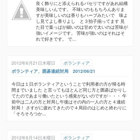
良く飾りにと添えられるパセリですがあれ結構
美味しいんです。 不味いのももちろんありま
すが美味しいのは香りもハーブみたいで 味よ
し見てよし香りよし と３拍子揃ってます 見
た目で葉っぱが細いのは甘めで太いのは苦味が
強いイメージです。 苦味が強いのはそれはそ
れで好きです。 で...
2012年6月21日木曜日
ボランティア
ボランティア、囲碁連続対局 2012/06/21
今日は１日ボランティアということで利用者の方が帰る時
間までいました と言ってもほとんど同じ方と囲碁ばかりし
てたのであまり働いたという感覚がないのですが・・・ 午
前中は二人の方と対局し午後はその内の一人の方と４連続
対局！ さすがに疲れてきたので４局目のはじめと終わりに
「そろそろつか...
2012年6月14日木曜日
ボランティア