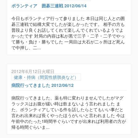
ボランティア 囲碁三連戦 2012/06/14
今日もボランティア行って参りました 本日は同じ人との囲
碁三連戦で結構大変でしたが楽しかったです。 相手の方も
普段より良くお話してくれて楽しんでくれているようでよ
かったです 対局の内容は私が黒で三子・二子・二子でやっ
て勝ち・負け・勝ちでした 一局目は大石が二ヶ所ほど死ん
で中押し、二...
2012年6月12日火曜日
健康・持病（間質性膀胱炎など）
病院行ってきました 2012/06/12
病院行ってきました、薬も特に変わりませんでしたがマグ
ラックスはお腹が緩い時は飲まないよう言われました ま
た、ボランティアしている件を話したらとてもいい事だと
言われ出来れば長くやったほうがいいと言われました 今は
午前中のたった1時間半ぐらいですが出来れば利用者の方が
帰る時間ぐらいま...