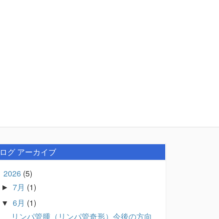
ログ アーカイブ
2026
(5)
▼
7月
(1)
►
6月
(1)
▼
リンパ管腫（リンパ管奇形）今後の方向