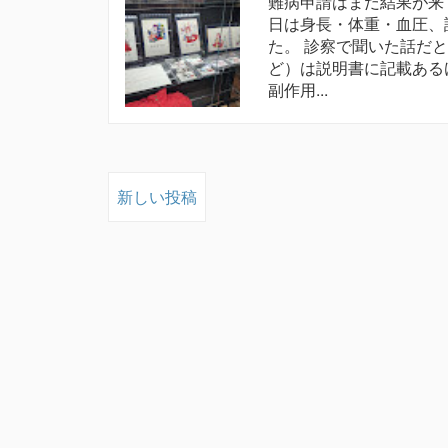
難病申請はまだ結果が来
日は身長・体重・血圧、診
た。 診察で聞いた話だ
ど）は説明書に記載ある
副作用...
新しい投稿