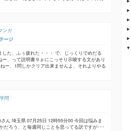
マンガ
テージ
ました、ふぅ疲れた・・・ で、じっくりでめだる
すねー、って説明書９ｐにこっそり示唆する文があり
すねー、1問しかクリア出来ませんよ、それよりやる
学問
ymさん 埼玉県 07月25日 12時55分00 今回は悩みま
かだろう、と毎週同じことを思ってる訳ですが･･･