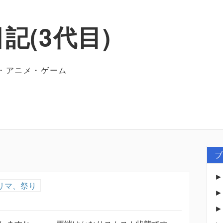
記(3代目)
・アニメ・ゲーム
ブ
リマ、祭り