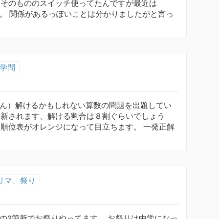
イそのもののスイッチ使ってたんですが最近は
した。 関係があるっぽいことは分かりましたがと言っ
学問
たぶん）解けるかもしれない算数の問題を出題してい
更新されます、解ける割合は８割ぐらいでしょう
合順位表がオレンジになって目立ちます。 一発正解
リマ、祭り
の2箇所でお祭りやってます。 お祭りは中学になっ