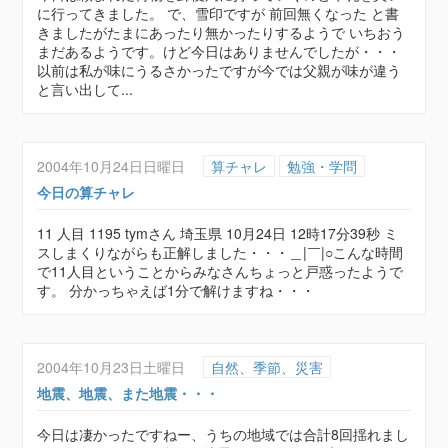
に行ってきました。 で、雪印ですが 前回無くなった と書
きましたがたまにあったり無かったりするようで いちおう
まだあるようです。けど今日はありませんでしたが・・・
以前は私が味にうるさかったですが今では父親が味が違う
と言い出して...
2004年10月24日日曜日
算チャレ
勉強・学問
今日の算チャレ
11 人目 1195 tymさん 埼玉県 10月24日 12時17分39秒 ミ
スしまくりながらも正解しました・・・＿|￣|○こんな時間
で11人目ということからみなさんちょっと戸惑ったようで
す。 分かっちゃえば1分で解けますね・・・
2004年10月23日土曜日
自然、季節、災害
地震、地震、また地震・・・
今日は凄かったですねー、うちの地域では合計8回揺れまし