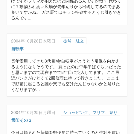
けですがフリマが消えたのと関係あるんですかね？ 代わり
に？動物ふれあい広場が去年辺りから出現してるのでまあ
良いですかね。 ガス展ではチラシ持参するとくじ引きでき
るんです...
2004年10月28日木曜日
徒然・駄文
自転車
長年愛用してきた3代目My自転車がとうとう引退を向かえ
るようになりそうです。 買ったのは中学半ばぐらいだった
と思いますので現在までで8年目に突入してます。 ここ最
近パンクがひどくて2回修理に持って行きました。 ここま
で頻繁に起こると誰か穴でも空けたんじゃないかと疑りた
くなりますが...
2004年10月25日月曜日
ショッピング、フリマ、祭り
雪印その２
今日は頼まれた荷物を郵便局に持っていくのと牛乳を買い