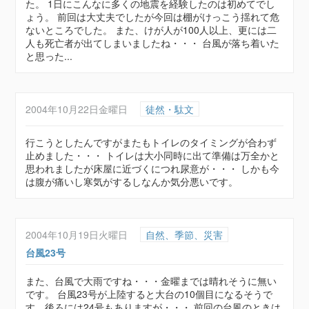
た。 1日にこんなに多くの地震を経験したのは初めてでし
ょう。 前回は大丈夫でしたが今回は棚がけっこう揺れて危
ないところでした。 また、けが人が100人以上、更には二
人も死亡者が出てしまいましたね・・・ 台風が落ち着いた
と思った...
2004年10月22日金曜日
徒然・駄文
行こうとしたんですがまたもトイレのタイミングが合わず
止めました・・・ トイレは大小同時に出て準備は万全かと
思われましたが床屋に近づくにつれ尿意が・・・ しかも今
は腹が痛いし寒気がするしなんか気分悪いです。
2004年10月19日火曜日
自然、季節、災害
台風23号
また、台風で大雨ですね・・・金曜までは晴れそうに無い
です。 台風23号が上陸すると大台の10個目になるそうで
す、後ろには24号もありますが・・・ 前回の台風のときは