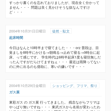
すっかり書くのを忘れておりましたが、現在全く分かって
ません・・・ 問題は良く見かけそうな奴なんですけ
ど・・・
2004年10月31日日曜日
徒然・駄文
起床時間
今日はなんと10時半まで寝てました・・・orz 普段は、目
覚ましを8時半にかける→朝鳴る→止めて寝る→9時台に起
床、って感じです。 学生時代は6時半起床1度も寝坊無しだ
ったんですがだらけてますねぇ・・・ 最近は雨降ってない
のに外に出るのも億劫に、寒いの嫌いです・・・
2004年10月29日金曜日
ショッピング、フリマ、祭り
ガス展
東彩ガス の ガス展 行ってきました。 残念ながらフリマは
やっぱり無いですね・・・ 東武ガスから名前が変わったわ