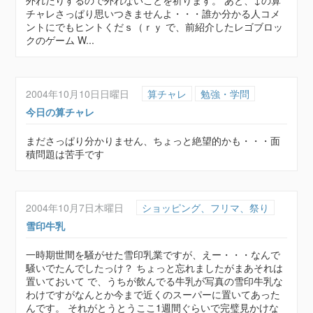
外れたりするので外れないことを祈ります。 あと、↓の算
チャレさっぱり思いつきませんよ・・・誰か分かる人コメ
ントにでもヒントくだｓ（ｒｙ で、前紹介したレゴブロッ
クのゲーム W...
2004年10月10日日曜日
算チャレ
勉強・学問
今日の算チャレ
まださっぱり分かりません、ちょっと絶望的かも・・・面
積問題は苦手です
2004年10月7日木曜日
ショッピング、フリマ、祭り
雪印牛乳
一時期世間を騒がせた雪印乳業ですが、えー・・・なんで
騒いでたんでしたっけ？ ちょっと忘れましたがまあそれは
置いておいて で、うちが飲んでる牛乳が写真の雪印牛乳な
わけですがなんとか今まで近くのスーパーに置いてあった
んです。 それがとうとうここ1週間ぐらいで完璧見かけな