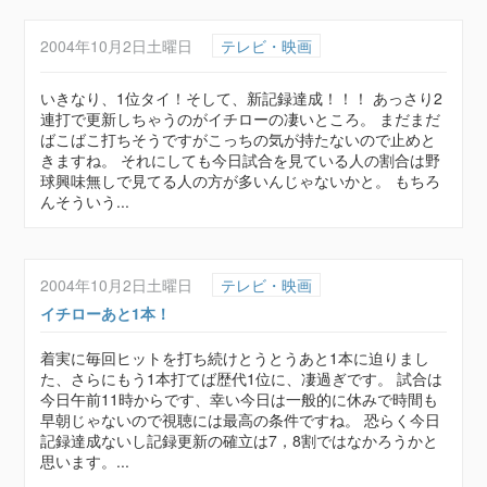
2004年10月2日土曜日
テレビ・映画
いきなり、1位タイ！そして、新記録達成！！！ あっさり2
連打で更新しちゃうのがイチローの凄いところ。 まだまだ
ばこばこ打ちそうですがこっちの気が持たないので止めと
きますね。 それにしても今日試合を見ている人の割合は野
球興味無しで見てる人の方が多いんじゃないかと。 もちろ
んそういう...
2004年10月2日土曜日
テレビ・映画
イチローあと1本！
着実に毎回ヒットを打ち続けとうとうあと1本に迫りまし
た、さらにもう1本打てば歴代1位に、凄過ぎです。 試合は
今日午前11時からです、幸い今日は一般的に休みで時間も
早朝じゃないので視聴には最高の条件ですね。 恐らく今日
記録達成ないし記録更新の確立は7，8割ではなかろうかと
思います。...