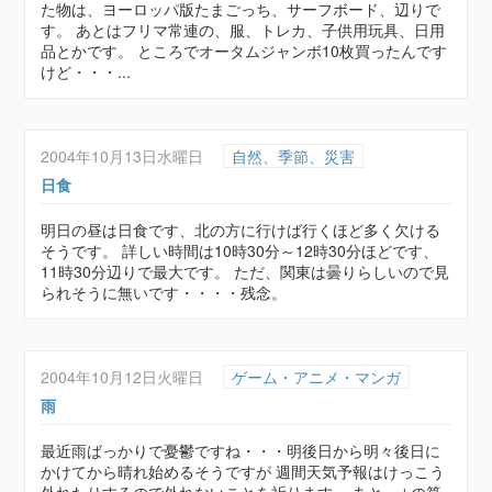
た物は、ヨーロッパ版たまごっち、サーフボード、辺りで
す。 あとはフリマ常連の、服、トレカ、子供用玩具、日用
品とかです。 ところでオータムジャンボ10枚買ったんです
けど・・・...
2004年10月13日水曜日
自然、季節、災害
日食
明日の昼は日食です、北の方に行けば行くほど多く欠ける
そうです。 詳しい時間は10時30分～12時30分ほどです、
11時30分辺りで最大です。 ただ、関東は曇りらしいので見
られそうに無いです・・・・残念。
2004年10月12日火曜日
ゲーム・アニメ・マンガ
雨
最近雨ばっかりで憂鬱ですね・・・明後日から明々後日に
かけてから晴れ始めるそうですが 週間天気予報はけっこう