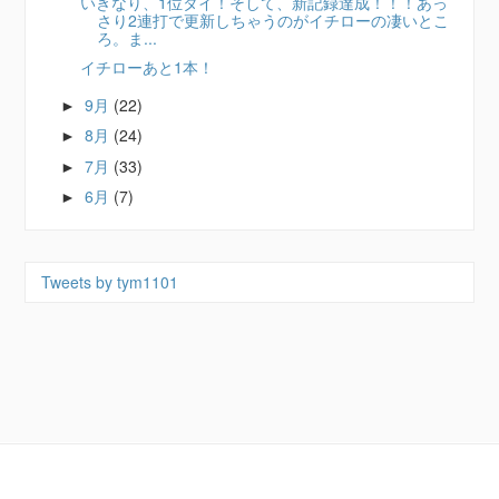
いきなり、1位タイ！そして、新記録達成！！！あっ
さり2連打で更新しちゃうのがイチローの凄いとこ
ろ。ま...
イチローあと1本！
9月
(22)
►
8月
(24)
►
7月
(33)
►
6月
(7)
►
Tweets by tym1101