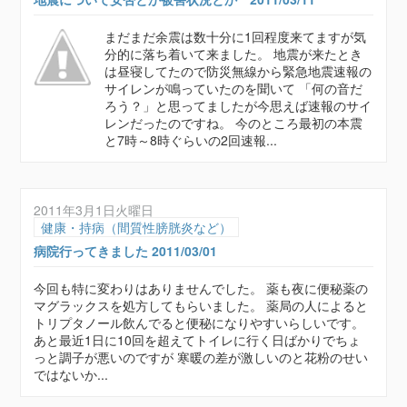
まだまだ余震は数十分に1回程度来てますが気
分的に落ち着いて来ました。 地震が来たとき
は昼寝してたので防災無線から緊急地震速報の
サイレンが鳴っていたのを聞いて 「何の音だ
ろう？」と思ってましたが今思えば速報のサイ
レンだったのですね。 今のところ最初の本震
と7時～8時ぐらいの2回速報...
2011年3月1日火曜日
健康・持病（間質性膀胱炎など）
病院行ってきました 2011/03/01
今回も特に変わりはありませんでした。 薬も夜に便秘薬の
マグラックスを処方してもらいました。 薬局の人によると
トリプタノール飲んでると便秘になりやすいらしいです。
あと最近1日に10回を超えてトイレに行く日ばかりでちょ
っと調子が悪いのですが 寒暖の差が激しいのと花粉のせい
ではないか...