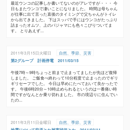
最近ウンコの記事しか書いてないのがアレですが・・・ 今
日もまたウンコで凄いことになりました。 時間は母ちゃん
が仕事に出て言った直後のタイミングで父ちゃんがトイレ
から出てきました。 下はスッパで手にはウンコがたっぷり
詰まったオムツ、上のパジャマにも色々こびりついてま
す。 とりあえず...
2011年3月15日火曜日
自然、季節、災害
第2グループ 計画停電 2011/03/15
午後7時～9時ちょっと前まで止まってましたが先ほど復帰
しました。 ご飯食べ終わって10分程度で止まったのでギリ
ギリセーフでした。 今日は早めにたべておいて良かったで
す。 午後6時20分～10時止められるというのは一番痛い時
間ですがなんとか乗り切れました。 市の境辺りに住んでい
たの...
2011年3月11日金曜日
自然、季節、災害
地震について安否とか被害状況とか 2011/03/11