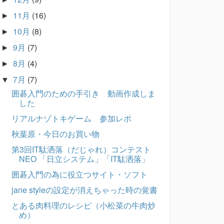
11月
(16)
►
10月
(8)
►
9月
(7)
►
8月
(4)
►
7月
(7)
▼
囲碁入門のための手引き 動画作成しま
した
リアルナゾトキゲーム 参加レポ
秋葉原・今日のお買い物
第3回IT駄洒落（だじゃれ）コンテスト
NEO 「日立システム」「IT駄洒落」
囲碁入門の為に役立つサイト・ソフト
jane styleの設定が消えちゃった時の覚書
とある肉料理のレシピ（小松菜の牛肉炒
め）