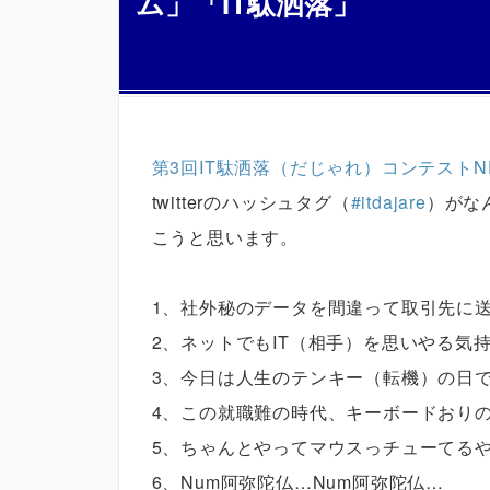
ム」「IT駄洒落」
第3回IT駄洒落（だじゃれ）コンテストN
twitterのハッシュタグ（
#itdajare
）がな
こうと思います。
1、社外秘のデータを間違って取引先に送っt
2、ネットでもIT（相手）を思いやる気
3、今日は人生のテンキー（転機）の日
4、この就職難の時代、キーボードおり
5、ちゃんとやってマウスっチューてる
6、Num阿弥陀仏…Num阿弥陀仏…