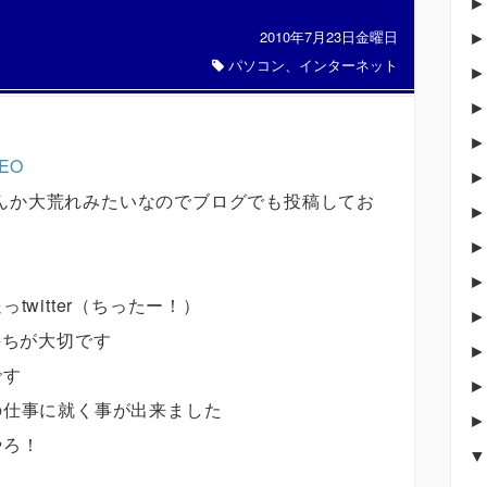
2010年7月23日金曜日
パソコン、インターネット
EO
んか大荒れみたいなのでブログでも投稿してお
witter（ちったー！）
持ちが大切です
です
の仕事に就く事が出来ました
やろ！