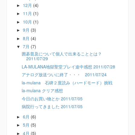
12月
(4)
►
11月
(1)
►
10月
(1)
►
9月
(3)
►
8月
(4)
►
7月
(7)
▼
囲碁普及について個人で出来ることとは？
2011/07/29
LA-MULANA地獄聖堂プレイ途中感想 2011/07/28
アナログ放送ついに終了・・・ 2011/07/24
la-mulana 石碑２度読み（ハードモード）挑戦
la-mulana クリア感想
今日のお買い物とか 2011/07/05
病院行ってきました 2011/07/05
6月
(6)
►
5月
(5)
►
4月
(5)
►