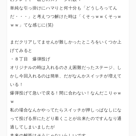
単純な引っ掛けにハマりと何十分も「どうしろってん
だ・・・」と考えつつ解けた時は「くそっｗｗくそっｗ
ｗｗ」てな感じに(笑)
まだクリアしてませんが難しかったところをいくつか上
げてみると
・８丁目 爆弾投げ
オリジナルの時は入れるのさえ困難だったステージ、し
かし今回入れるのは簡単、だがなんかスイッチが増えて
いる！
爆弾投げて急いで戻る！間に合わない！なんだこりゃｗ
ｗ
私の場合なんかやってたらスイッチが押しっぱなしにな
って投げる所にたどり着くことが出来たのですんなり通
過してしまいましたが
本来の解答はそうじゃないらしいです