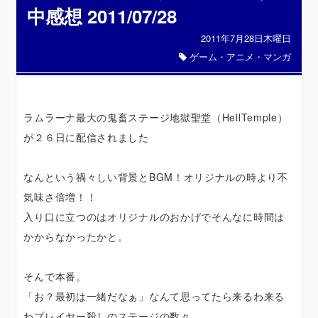
中感想 2011/07/28
2011年7月28日木曜日
ゲーム・アニメ・マンガ
ラムラーナ最大の鬼畜ステージ地獄聖堂（HellTemple）
が２６日に配信されました
なんという禍々しい背景とBGM！オリジナルの時より不
気味さ倍増！！
入り口に立つのはオリジナルのおかげでそんなに時間は
かからなかったかと。
そんで本番。
「お？最初は一緒だなぁ」なんて思ってたら来るわ来る
わプレイヤー殺しのステージの数々