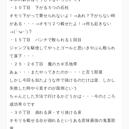
・１０丁目 下がる５つの石柱
オモリ下がって乗せられないよ！→あれ？下がらない時
がある・・・→オモリ２つ載せたよ！→何も起きない
→(´･ω･`)？
・１５丁目 パンチで殴られる１回目
ジャンプを駆使してやっとゴールと思いきやぶん殴られ
て落下・・・
・２５・２６丁目 魔のカギ爪地帯
あぁ・・・またやってきたのか・・・と言う部屋
しかし今回も似たような作で抜けるのだけは楽、しかし
失敗した時やり直すのが面倒という
ちゃんとした方法で行けるかどうかは・・・今のところ
成功率０です
・３０丁目 崩れる床・すり抜ける床
オモリを載せる台が崩れるというある意味最強の鬼畜部
屋