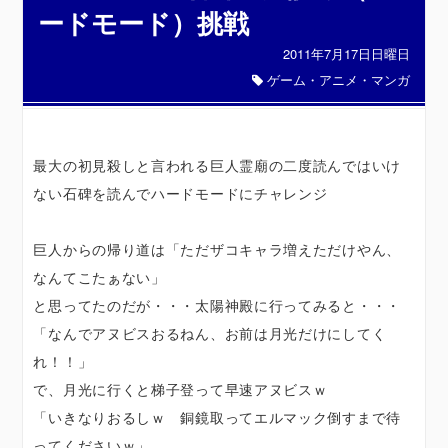
ードモード）挑戦
2011年7月17日日曜日
ゲーム・アニメ・マンガ
最大の初見殺しと言われる巨人霊廟の二度読んではいけ
ない石碑を読んでハードモードにチャレンジ
巨人からの帰り道は「ただザコキャラ増えただけやん、
なんてこたぁない」
と思ってたのだが・・・太陽神殿に行ってみると・・・
「なんでアヌビスおるねん、お前は月光だけにしてく
れ！！」
で、月光に行くと梯子登って早速アヌビスｗ
「いきなりおるしｗ 銅鏡取ってエルマック倒すまで待
ってくださいｗ」