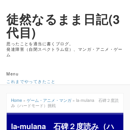
徒然なるまま日記(3
代目)
思ったことを適当に書くブログ。
発達障害（自閉スペクトラム症）、マンガ・アニメ・ゲー
ム
Menu
これまでやってきたこと
Home
»
ゲーム・アニメ・マンガ
»
la-mulana 石碑２度読
み（ハードモード）挑戦
la-mulana 石碑２度読み（ハ