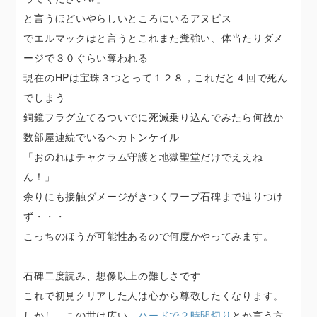
と言うほどいやらしいところにいるアヌビス
でエルマックはと言うとこれまた糞強い、体当たりダメ
ージで３０ぐらい奪われる
現在のHPは宝珠３つとって１２８，これだと４回で死ん
でしまう
銅鏡フラグ立てるついでに死滅乗り込んでみたら何故か
数部屋連続でいるヘカトンケイル
「おのれはチャクラム守護と地獄聖堂だけでええね
ん！」
余りにも接触ダメージがきつくワープ石碑まで辿りつけ
ず・・・
こっちのほうが可能性あるので何度かやってみます。
石碑二度読み、想像以上の難しさです
これで初見クリアした人は心から尊敬したくなります。
しかし、この世は広い。
ハードで２時間切り
とか言う方