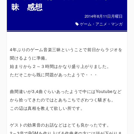
昧 感想
2014年8月11日月曜日
ゲーム・アニメ・マンガ
4年ぶりのゲーム音楽三昧ということで前日からラジオを
聞けるように準備。
始まりから２～３時間はかなり盛り上がりました。
ただそこから既に問題があったようで・・・
曲間違いが3,4曲ぐらいあったようで中にはYoutubeなど
から拾ってきたのではとあちこちでざわつく騒ぎも。
この辺は真相を教えて欲しい所です。
ゲストの効果音のお話などはとても良かったです。
2～3音でBGMを作り上げる作曲者の方には頭が下がりま