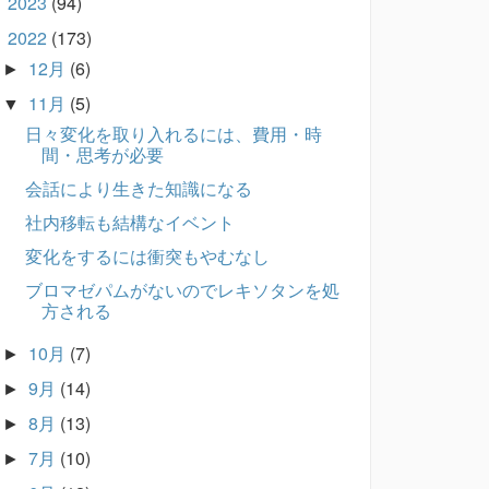
2023
(94)
►
2022
(173)
▼
12月
(6)
►
11月
(5)
▼
日々変化を取り入れるには、費用・時
間・思考が必要
会話により生きた知識になる
社内移転も結構なイベント
変化をするには衝突もやむなし
ブロマゼパムがないのでレキソタンを処
方される
10月
(7)
►
9月
(14)
►
8月
(13)
►
7月
(10)
►