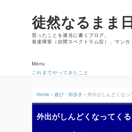
徒然なるまま日
思ったことを適当に書くブログ。
発達障害（自閉スペクトラム症）、マンガ
Menu
これまでやってきたこと
Home
»
遊び・街歩き
»
外出がしんどくなっ
外出がしんどくなってくる