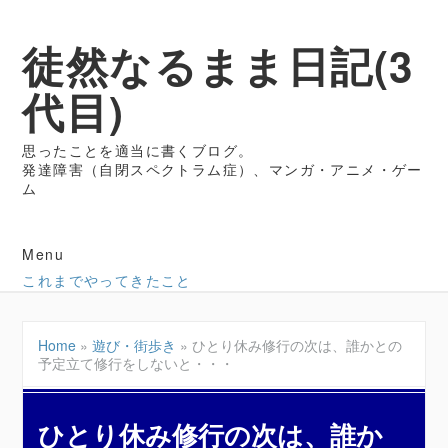
徒然なるまま日記(3
代目)
思ったことを適当に書くブログ。
発達障害（自閉スペクトラム症）、マンガ・アニメ・ゲー
ム
Menu
これまでやってきたこと
Home
»
遊び・街歩き
»
ひとり休み修行の次は、誰かとの
予定立て修行をしないと・・・
ひとり休み修行の次は、誰か