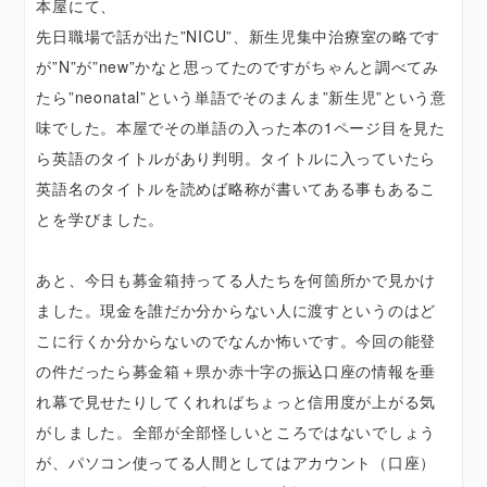
本屋にて、
先日職場で話が出た”NICU”、新生児集中治療室の略です
が”N”が”new”かなと思ってたのですがちゃんと調べてみ
たら”neonatal”という単語でそのまんま”新生児”という意
味でした。本屋でその単語の入った本の1ページ目を見た
ら英語のタイトルがあり判明。タイトルに入っていたら
英語名のタイトルを読めば略称が書いてある事もあるこ
とを学びました。
あと、今日も募金箱持ってる人たちを何箇所かで見かけ
ました。現金を誰だか分からない人に渡すというのはど
こに行くか分からないのでなんか怖いです。今回の能登
の件だったら募金箱＋県か赤十字の振込口座の情報を垂
れ幕で見せたりしてくれればちょっと信用度が上がる気
がしました。全部が全部怪しいところではないでしょう
が、パソコン使ってる人間としてはアカウント（口座）