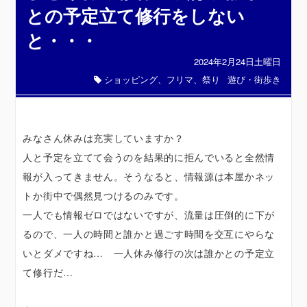
との予定立て修行をしない
と・・・
2024年2月24日土曜日
ショッピング、フリマ、祭り
遊び・街歩き
みなさん休みは充実していますか？
人と予定を立てて会うのを結果的に拒んでいると全然情
報が入ってきません。そうなると、情報源は本屋かネッ
トか街中で偶然見つけるのみです。
一人でも情報ゼロではないですが、流量は圧倒的に下が
るので、一人の時間と誰かと過ごす時間を交互にやらな
いとダメですね… 一人休み修行の次は誰かとの予定立
て修行だ…