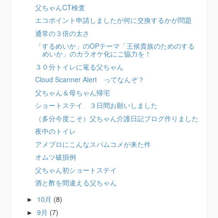
父ちゃんCT検査
エコポイント申請しましたが何に交換するかが問題
通常の３倍の太さ
「するめいか」のOPテーマ「王侯貴族のためのする
めいか」のカラオケ化にご協力を！
３０分トイレに篭る父ちゃん
Cloud Scanner Alert ってなんぞ？
父ちゃん＆母ちゃん帰宅
ショートステイ ３日間お願いしました
（多分今度こそ）父ちゃん介護日記ブログ作りました
夜中のトイレ
アメブロにこんなスパムコメが来た件
オムツ破損例
父ちゃん初ショートステイ
酒と酢を間違える父ちゃん
10月
(8)
►
9月
(7)
►