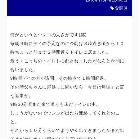
父関係
何がというとウンコの太さがです(笑)
毎朝９時にデイの予定なのに今朝は８時過ぎ頃から１０
時ちょっと前まで２時間近くトイレに居ました。
危うくこっちのトイレも心配されましたがなんとか間に
合いました。
9時頃デイの方が訪問、その時点で１時間経過。
その時父ちゃんに扉越しに聞いたら「今日は無理」と言
う返事が。
9時50分頃また来て頂くも未だトイレの中。
しょうがないのでウンコが出たら連絡してくれとのこ
と。
それから１０分ぐらいでようやく出てきましたがまだ出
そうだからオムツ履かないと言い出す始末。