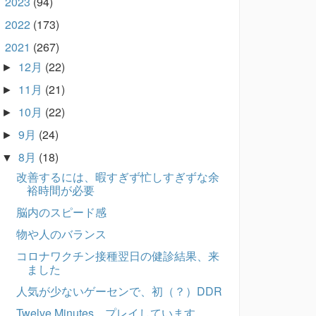
2023
(94)
►
2022
(173)
►
2021
(267)
▼
12月
(22)
►
11月
(21)
►
10月
(22)
►
9月
(24)
►
8月
(18)
▼
改善するには、暇すぎず忙しすぎずな余
裕時間が必要
脳内のスピード感
物や人のバランス
コロナワクチン接種翌日の健診結果、来
ました
人気が少ないゲーセンで、初（？）DDR
Twelve Minutes プレイしています