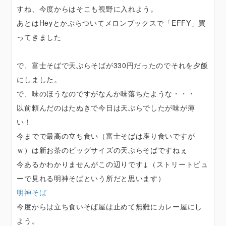
すね、今度からはそこも視野に入れよう。
あとはHeyとかぶらついてメロンブックスで「EFFY」買
ってきました
で、富士そばで天ぷらそばが330円だったのでそれを夕飯
にしました。
で、味のほうなのですがなんか味落ちたような・・・
以前頼んだのはたぬきで今日は天ぷらでしたが味が薄
い！
今までで最高の立ち食い（富士そばは座り食いですが
ｗ）は新お茶のビッグサイズの天ぷらそばですねぇ
今あるかわかりませんがこの辺りです↓（ストリートビュ
ーで見れる明神そばという所だと思います）
明神そば
今度からは立ち食いそば屋は止めて無難にカレー屋にし
よう。