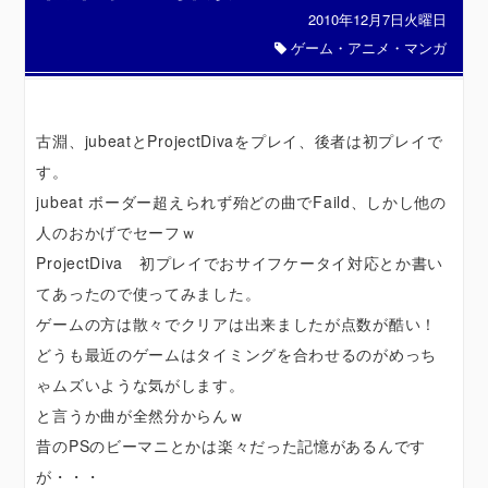
2010年12月7日火曜日
ゲーム・アニメ・マンガ
古淵、jubeatとProjectDivaをプレイ、後者は初プレイで
す。
jubeat ボーダー超えられず殆どの曲でFaild、しかし他の
人のおかげでセーフｗ
ProjectDiva 初プレイでおサイフケータイ対応とか書い
てあったので使ってみました。
ゲームの方は散々でクリアは出来ましたが点数が酷い！
どうも最近のゲームはタイミングを合わせるのがめっち
ゃムズいような気がします。
と言うか曲が全然分からんｗ
昔のPSのビーマニとかは楽々だった記憶があるんです
が・・・