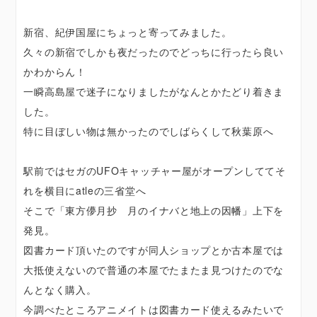
新宿、紀伊国屋にちょっと寄ってみました。
久々の新宿でしかも夜だったのでどっちに行ったら良い
かわからん！
一瞬高島屋で迷子になりましたがなんとかたどり着きま
した。
特に目ぼしい物は無かったのでしばらくして秋葉原へ
駅前ではセガのUFOキャッチャー屋がオープンしててそ
れを横目にatleの三省堂へ
そこで「東方儚月抄 月のイナバと地上の因幡」上下を
発見。
図書カード頂いたのですが同人ショップとか古本屋では
大抵使えないので普通の本屋でたまたま見つけたのでな
んとなく購入。
今調べたところアニメイトは図書カード使えるみたいで