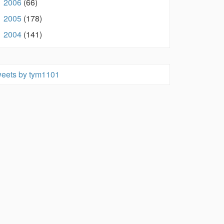
2006
(66)
►
2005
(178)
►
2004
(141)
►
eets by tym1101