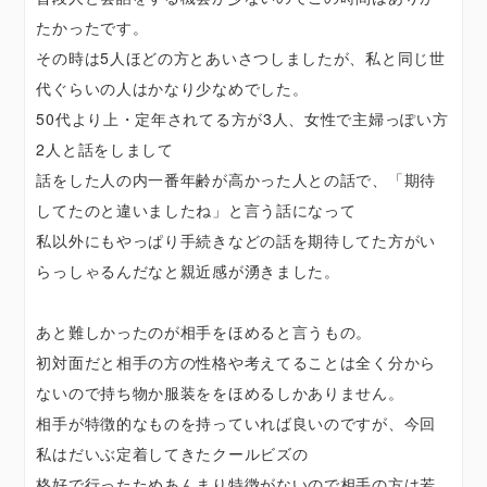
たかったです。
その時は5人ほどの方とあいさつしましたが、私と同じ世
代ぐらいの人はかなり少なめでした。
50代より上・定年されてる方が3人、女性で主婦っぽい方
2人と話をしまして
話をした人の内一番年齢が高かった人との話で、「期待
してたのと違いましたね」と言う話になって
私以外にもやっぱり手続きなどの話を期待してた方がい
らっしゃるんだなと親近感が湧きました。
あと難しかったのが相手をほめると言うもの。
初対面だと相手の方の性格や考えてることは全く分から
ないので持ち物か服装ををほめるしかありません。
相手が特徴的なものを持っていれば良いのですが、今回
私はだいぶ定着してきたクールビズの
格好で行ったためあんまり特徴がないので相手の方は若