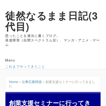
徒然なるまま日記(3
代目)
思ったことを適当に書くブログ。
発達障害（自閉スペクトラム症）、マンガ・アニメ・ゲー
ム
Menu
これまでやってきたこと
Home
»
仕事応募関係
»
創業支援セミナーに行ってきまし
た
創業支援セミナーに行ってき