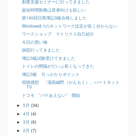
創業支援セミナーに行ってきました
超短時間勤務は若者向けも欲しい
第140回日商簿記3級合格しました
Windows8.1のネットワーク設定が良く分からない
ワークショップ マトリクス自己紹介
今日の買い物
病院行ってきました
簿記3級試験受けてきました
トイレの間隔がだいぶ長くなってきた
簿記3級 引っかかりポイント
視聴感想 「場面緘黙（かんもく）」ハートネット
TV
ドコモ ”パケあえない” 開始
5月
(34)
►
4月
(4)
►
3月
(6)
►
2月
(7)
►