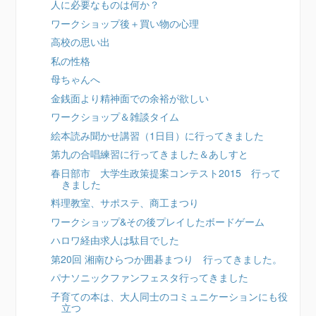
人に必要なものは何か？
ワークショップ後＋買い物の心理
高校の思い出
私の性格
母ちゃんへ
金銭面より精神面での余裕が欲しい
ワークショップ＆雑談タイム
絵本読み聞かせ講習（1日目）に行ってきました
第九の合唱練習に行ってきました＆あしすと
春日部市 大学生政策提案コンテスト2015 行って
きました
料理教室、サポステ、商工まつり
ワークショップ&その後プレイしたボードゲーム
ハロワ経由求人は駄目でした
第20回 湘南ひらつか囲碁まつり 行ってきました。
パナソニックファンフェスタ行ってきました
子育ての本は、大人同士のコミュニケーションにも役
立つ