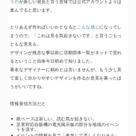
うの
が新しい発見と言う意味では公式アカウントよりは
進んでると思います。
とりあえず作ればいいかとなると
こんな感じ
になってし
まうので、「これは見る気起きないです」と言うごもっ
ともな意見も。
デザインが残念な事以前に活動団体一覧がネットで見れ
るということ自体今日初めて知りました。
著名なデザイナーに頼めとは言いませんが、もう少し見
て楽しく分かりやすいデザインを作るか意見を募ったほ
うがいいですね。
情報発信方法だと
紙ベースは寂しい、読む気が起きない。
災害対応自販機の電光掲示板の部分を地域のイベン
トを流す。
イベントの情報を見て「参加して楽しくなりそう」