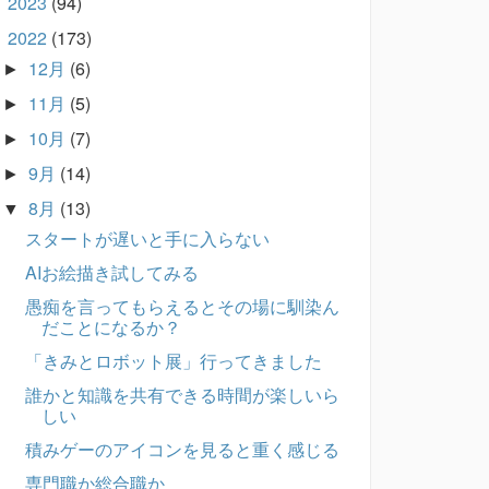
2023
(94)
►
2022
(173)
▼
12月
(6)
►
11月
(5)
►
10月
(7)
►
9月
(14)
►
8月
(13)
▼
スタートが遅いと手に入らない
AIお絵描き試してみる
愚痴を言ってもらえるとその場に馴染ん
だことになるか？
「きみとロボット展」行ってきました
誰かと知識を共有できる時間が楽しいら
しい
積みゲーのアイコンを見ると重く感じる
専門職か総合職か