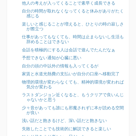
他人の考えが入ってくることで素早く成長できる
自分の時間が取れなくなってくると休みがありがたく
感じる
楽しいと感じることが増えると、ひとりの時の寂しさ
が際立つ
仕事があってもなくても、時間は止まらないし生活も
辞めることはできない
会話を積極的にする人は会話で遊んでたんだなぁ
予想できない通知が心臓に悪い
自分の頭の中以外の情報も入ってくるが
家賃と水道光熱費の支払いが自分の口座へ移動完了
物理的環境が変わらなくても、精神的環境が変われば
気分が変わる
ラストダンジョン近くなると、もうクリアで良いんじ
ゃないかと思う
少々音があっても誰にも邪魔されずに本が読める空間
が良い
浅い話だと飽きるけど、深い話だと飽きない
失敗したことでも技術的に解説できると楽しい