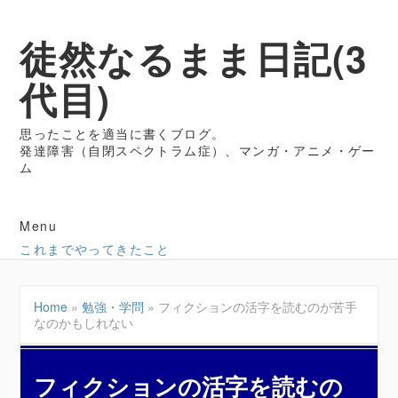
徒然なるまま日記(3
代目)
思ったことを適当に書くブログ。
発達障害（自閉スペクトラム症）、マンガ・アニメ・ゲー
ム
Menu
これまでやってきたこと
Home
»
勉強・学問
»
フィクションの活字を読むのが苦手
なのかもしれない
フィクションの活字を読むの