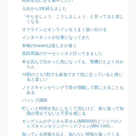
時間を気にせず集中したい
入社から3年経ちました
「やりましょう、こうしましょう」と言ってると楽し
くなる
オフラインとオンラインをうまく使い分ける
インターネットが仕事になってきた
本物のtracertは楽しさが違う
高田馬場のゲーセンミカド行ってきました
本を読んで分かった気になっても、実機だとよく分か
らん
10割のうち1割でも参加できて役に立っていると感じ
ると楽しい
ノイズキャンセリングで音が増幅して聞こえることも
ある
パッシブ講師
忙しいと時間を気にしなくて済むけど、振り返って知
識が増えてないと不安を感じる
キングジムのデジタル耳せん(MM3000)とソニーのノ
イズキャンセリングヘッドフォン(WH-1000...
知っている情報を伝え、知らない情報が返ってくる、