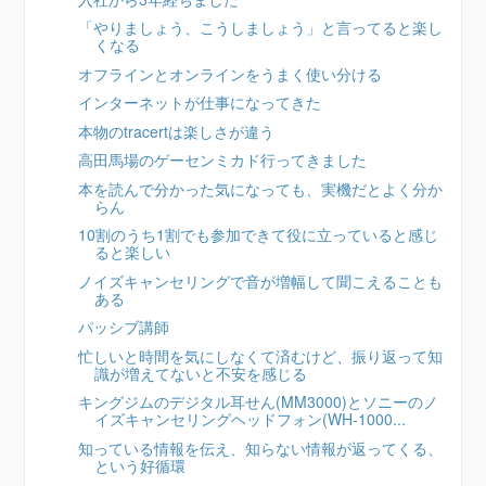
「やりましょう、こうしましょう」と言ってると楽し
くなる
オフラインとオンラインをうまく使い分ける
インターネットが仕事になってきた
本物のtracertは楽しさが違う
高田馬場のゲーセンミカド行ってきました
本を読んで分かった気になっても、実機だとよく分か
らん
10割のうち1割でも参加できて役に立っていると感じ
ると楽しい
ノイズキャンセリングで音が増幅して聞こえることも
ある
パッシブ講師
忙しいと時間を気にしなくて済むけど、振り返って知
識が増えてないと不安を感じる
キングジムのデジタル耳せん(MM3000)とソニーのノ
イズキャンセリングヘッドフォン(WH-1000...
知っている情報を伝え、知らない情報が返ってくる、
という好循環