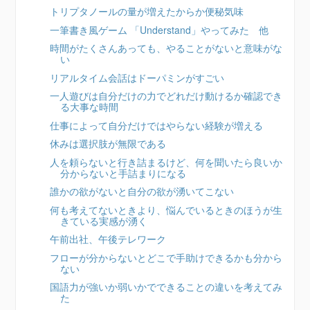
トリプタノールの量が増えたからか便秘気味
一筆書き風ゲーム 「Understand」やってみた 他
時間がたくさんあっても、やることがないと意味がな
い
リアルタイム会話はドーパミンがすごい
一人遊びは自分だけの力でどれだけ動けるか確認でき
る大事な時間
仕事によって自分だけではやらない経験が増える
休みは選択肢が無限である
人を頼らないと行き詰まるけど、何を聞いたら良いか
分からないと手詰まりになる
誰かの欲がないと自分の欲が湧いてこない
何も考えてないときより、悩んでいるときのほうが生
きている実感が湧く
午前出社、午後テレワーク
フローが分からないとどこで手助けできるかも分から
ない
国語力が強いか弱いかでできることの違いを考えてみ
た