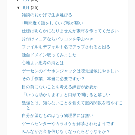
6月
(25)
▼
雑談のおかげで生き延びる
1時間近く話をしていて喉が痛い
仕様は明らかになりませんが素材を作ってください
片付けマニアならパソコンを学ぶべき
ファイルをデフォルト名でアップされると困る
独自ドメイン取ってみました
心地よい思考の海とは
ゲーセンのイヤホンジャックは聴覚過敏にやさしい
その手作業、本当に必要ですか？
目の前にないことを考える練習が必要か
「いつも助かります」と口頭で聞けると嬉しい
勉強とは、知らないことを覚えて脳内関数を増やすこ
と
自分が望むものはもう物理界には無い
ゲームセンターやカラオケが解禁されたようです
みんながお金を信じなくなったらどうなるか？