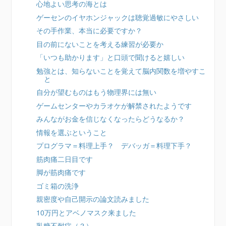
心地よい思考の海とは
ゲーセンのイヤホンジャックは聴覚過敏にやさしい
その手作業、本当に必要ですか？
目の前にないことを考える練習が必要か
「いつも助かります」と口頭で聞けると嬉しい
勉強とは、知らないことを覚えて脳内関数を増やすこ
と
自分が望むものはもう物理界には無い
ゲームセンターやカラオケが解禁されたようです
みんながお金を信じなくなったらどうなるか？
情報を選ぶということ
プログラマ＝料理上手？ デバッガ＝料理下手？
筋肉痛二日目です
脚が筋肉痛です
ゴミ箱の洗浄
親密度や自己開示の論文読みました
10万円とアベノマスク来ました
乳糖不耐症（？）