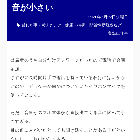
音が小さい
2020年7月22日水曜日
感じた事・考えたこと
健康・持病（間質性膀胱炎など）
実際に仕事
出席者のうち自分だけテレワークだったので電話で会議
参加。
さすがに長時間片手で電話を持っているわけにはいかな
いので、ガラケーか何かについていたイヤホンマイクを
使っています。
ただ、音量がスマホ本体から直接出てくる音に比べて小
さすぎる。
目の前に人がいたとしても聞き逃すことがある耳だとい
うのに、これはかなり困る。