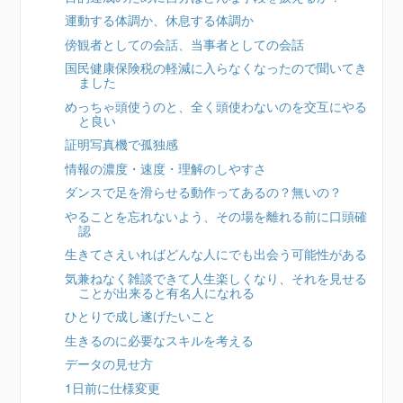
運動する体調か、休息する体調か
傍観者としての会話、当事者としての会話
国民健康保険税の軽減に入らなくなったので聞いてき
ました
めっちゃ頭使うのと、全く頭使わないのを交互にやる
と良い
証明写真機で孤独感
情報の濃度・速度・理解のしやすさ
ダンスで足を滑らせる動作ってあるの？無いの？
やることを忘れないよう、その場を離れる前に口頭確
認
生きてさえいればどんな人にでも出会う可能性がある
気兼ねなく雑談できて人生楽しくなり、それを見せる
ことが出来ると有名人になれる
ひとりで成し遂げたいこと
生きるのに必要なスキルを考える
データの見せ方
1日前に仕様変更