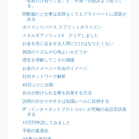
「名前だけ知ってる」と「中身・仕組みまで知って
る」
関数脳だと仕事は支障なくてもプライベートに課題が
ある
ポイズンリバース スプリットホライズン
メタルギアソリッド4 クリアしました
お金を信じ込ませる人間にだけはなりたくない
雑談のリズムが心地よいかどうか
理念を理解してこその飛躍
お金のイメージ＝社会のイメージ
社内ネットワーク解析
40日ぶりに出勤
自分が続けられる事を自覚する方法
説明の分かりやすさは知識レベルに比例する
IP（インターネットプロトコル）が究極の会話言語過
ぎる
10万円申請してみました
手順の最適化
"仕事"の再定義