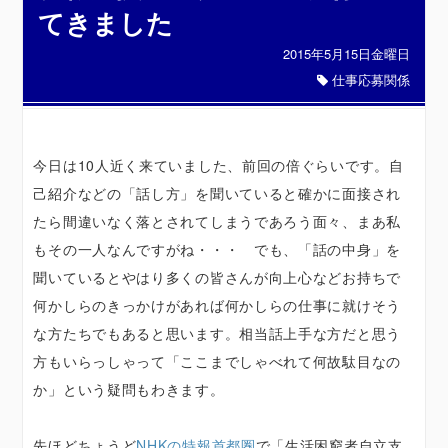
てきました
2015年5月15日金曜日
仕事応募関係
今日は10人近く来ていました、前回の倍ぐらいです。自
己紹介などの「話し方」を聞いていると確かに面接され
たら間違いなく落とされてしまうであろう面々、まあ私
もその一人なんですがね・・・ でも、「話の中身」を
聞いているとやはり多くの皆さんが向上心などお持ちで
何かしらのきっかけがあれば何かしらの仕事に就けそう
な方たちでもあると思います。相当話上手な方だと思う
方もいらっしゃって「ここまでしゃべれて何故駄目なの
か」という疑問もわきます。
先ほどちょうど
NHKの特報首都圏
で「生活困窮者自立支