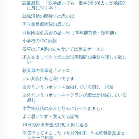
読書感想 「数学嫌いでも「数学的思考力」が飛躍的
に身に付く本！」
就職活動の面接での思い出
国立相模原病院の思い出
武里団地名店会の思い出（20年前前後～数年前）
小学校の時の記憶
浅草のJRA隣の立ち食いそば屋＆ゲーセン
求人を出してる企業には試用期間の義務を課して欲し
い
秋葉原の食事処「メトロ」
いい具合に落ち着いてます
自分というロボットを操縦している感じ 補足
自分というロボットをベテラン操縦士が操縦している
感じ
小学校時代の友人と飲みに行ってきました
よく思い出す・覚えてる記憶
19日の家出未遂の行動を振り返る
病院行ってきました（今月2回目）＆地域包括支援セ
ンターで相談