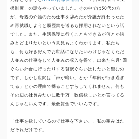
援制度」の話をやっていました。その中では50代の方
が、母親の介護のため仕事を辞めたが介護が終わったた
め再就職しようと履歴書を送るも採用されないという話
でした。また、生活保護に行くこともできるが何とか踏
みとどまりたいという意見もよくわかります。私たち
も、何も好き好んでお世話になりたいわけじゃなくただ
人並みの仕事をして人並みの収入を得て、出来たら月1回
ぐらい外食に行ったりする贅沢ぐらいはしたいと望むの
です、しかし世間は「声が暗い」とか「年齢が行き過ぎ
てる」とかの理由で採ることすらしてくれません。何も
その辺の社長みたいに数千万・数億欲しいとか言ってる
んじゃないんです、最低賃金でいいんです。
「仕事を欲しているので仕事を下さい。」私の望みはた
だそれだけです。