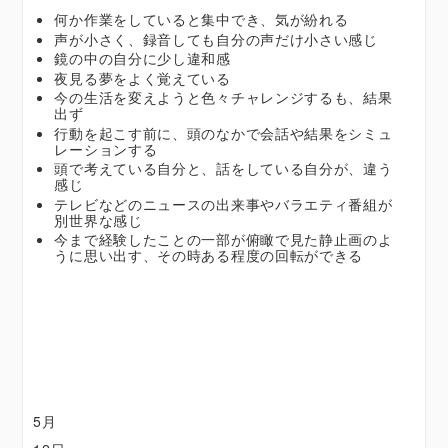
何か作業をしていると集中でき、気が紛れる
声が小さく、録音しても自分の声だけ小さい感じ
鏡の中の自分に少し違和感
夜見る夢をよく覚えている
今の生活を変えようと色々チャレンジするも、結果
出ず
行動を起こす前に、頭のなかで会話や結果をシミュ
レーションする
頭で考えている自分と、話をしている自分が、違う
感じ
テレビなどのニュースの出来事やバラエティ番組が
別世界な感じ
今まで経験したことの一部が俯瞰で見た静止画のよ
うに思い出す、その時ある程度の回転ができる
5月