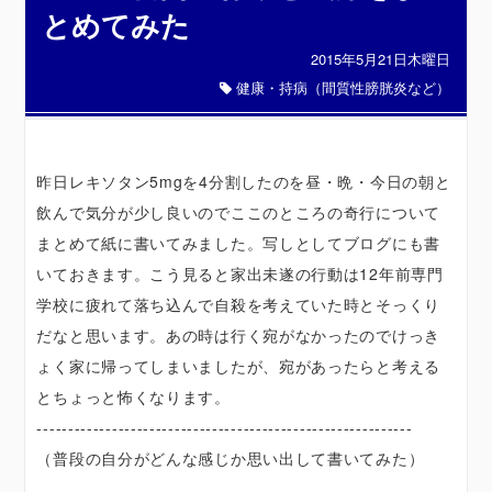
とめてみた
2015年5月21日木曜日
健康・持病（間質性膀胱炎など）
昨日レキソタン5mgを4分割したのを昼・晩・今日の朝と
飲んで気分が少し良いのでここのところの奇行について
まとめて紙に書いてみました。写しとしてブログにも書
いておきます。こう見ると家出未遂の行動は12年前専門
学校に疲れて落ち込んで自殺を考えていた時とそっくり
だなと思います。あの時は行く宛がなかったのでけっき
ょく家に帰ってしまいましたが、宛があったらと考える
とちょっと怖くなります。
------------------------------------------------------------
（普段の自分がどんな感じか思い出して書いてみた）