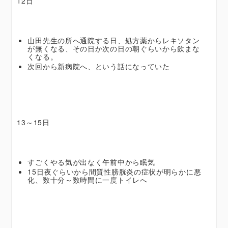
12日
山田先生の所へ通院する日、処方薬からレキソタン
が無くなる、その日か次の日の朝ぐらいから飲まな
くなる。
次回から新病院へ、という話になっていた
13～15日
すごくやる気が出なく午前中から眠気
15日夜ぐらいから間質性膀胱炎の症状が明らかに悪
化、数十分～数時間に一度トイレへ