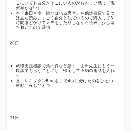
こにいても自分がそこにいるのがおかしい感じ（現
実感がない）
本「東田直樹 跳びはねる思考」を偶然書店で見つ
け立ち読み、すごく自分と似ているので購入して3
時間ほどかけてメモをしたりしながら読破、少し落
ち着いたので帰宅
20日
就職支援相談で薬の件など話す、山田先生にもう一
度診てもらうことにし、帰宅して予約の電話を入れ
る
昼、レキソタン5mgを手で4つに分けたのをひとつ
飲む、夜もひとつ
21日