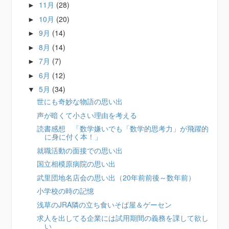
11月
(28)
►
10月
(20)
►
9月
(14)
►
8月
(14)
►
7月
(7)
►
6月
(12)
►
5月
(34)
▼
世にも奇妙な物語の思い出
声が暗くて小さい理由を考える
読書感想 「数学嫌いでも「数学的思考力」が飛躍的
に身に付く本！」
就職活動の面接での思い出
国立相模原病院の思い出
武里団地名店会の思い出（20年前前後～数年前）
小学校の時の記憶
浅草のJRA隣の立ち食いそば屋＆ゲーセン
求人を出してる企業には試用期間の義務を課して欲し
い