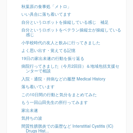
秋葉原の食事処「メトロ」
いい具合に落ち着いてます
自分というロボットを操縦している感じ 補足
自分というロボットをベテラン操縦士が操縦している
感じ
小学校時代の友人と飲みに行ってきました
よく思い出す・覚えてる記憶
19日の家出未遂の行動を振り返る
病院行ってきました（今月2回目）＆地域包括支援セ
ンターで相談
入院・通院・持病などの履歴 Medical History
落ち着いています
この10日間の行動と気分をまとめてみた
もう一回山田先生の所行ってみます
家出未遂
気持ちの波
間質性膀胱炎での薬歴など Interstitial Cystitis (IC)
Drugs Hist...