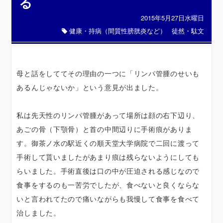
る
2015年5月27日水曜日
健康・持病（間質性膀胱炎など）
徒然・駄文
母と話をしててその理由の一つに「リンパ管腫のせいも
あるんじゃないか」という意見が出ました。
私は先天性のリンパ管腫があって場所は顔の右下辺り、
あごの骨（下顎骨）と首の中間辺りに手術痕がありま
す。御茶ノ水の駅近くの順天堂大学病院で二回に渡って
手術して貰いましたがあまり痕は残らないようにしても
らいました。手術直後は口の中が圧迫される感じなので
食事をするのも一苦労でしたが、食べないと良くならな
いと言われてたので痛いながらも我慢して食事を食べて
治しました。