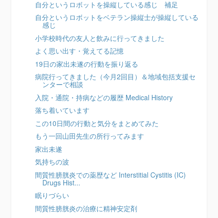
自分というロボットを操縦している感じ 補足
自分というロボットをベテラン操縦士が操縦している
感じ
小学校時代の友人と飲みに行ってきました
よく思い出す・覚えてる記憶
19日の家出未遂の行動を振り返る
病院行ってきました（今月2回目）＆地域包括支援セ
ンターで相談
入院・通院・持病などの履歴 Medical History
落ち着いています
この10日間の行動と気分をまとめてみた
もう一回山田先生の所行ってみます
家出未遂
気持ちの波
間質性膀胱炎での薬歴など Interstitial Cystitis (IC)
Drugs Hist...
眠りづらい
間質性膀胱炎の治療に精神安定剤