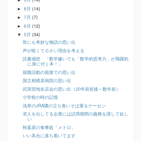
►
8月
(14)
►
7月
(7)
►
6月
(12)
►
5月
(34)
▼
世にも奇妙な物語の思い出
声が暗くて小さい理由を考える
読書感想 「数学嫌いでも「数学的思考力」が飛躍的
に身に付く本！」
就職活動の面接での思い出
国立相模原病院の思い出
武里団地名店会の思い出（20年前前後～数年前）
小学校の時の記憶
浅草のJRA隣の立ち食いそば屋＆ゲーセン
求人を出してる企業には試用期間の義務を課して欲し
い
秋葉原の食事処「メトロ」
いい具合に落ち着いてます