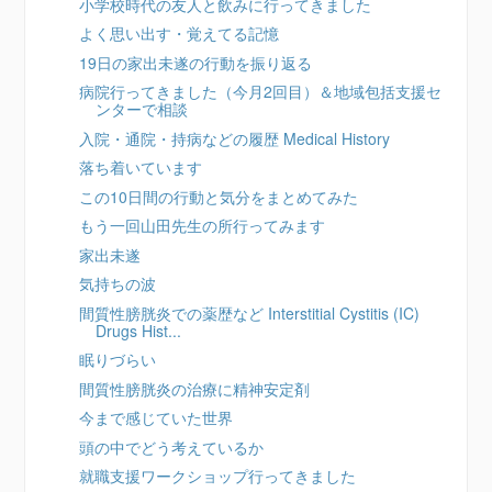
小学校時代の友人と飲みに行ってきました
よく思い出す・覚えてる記憶
19日の家出未遂の行動を振り返る
病院行ってきました（今月2回目）＆地域包括支援セ
ンターで相談
入院・通院・持病などの履歴 Medical History
落ち着いています
この10日間の行動と気分をまとめてみた
もう一回山田先生の所行ってみます
家出未遂
気持ちの波
間質性膀胱炎での薬歴など Interstitial Cystitis (IC)
Drugs Hist...
眠りづらい
間質性膀胱炎の治療に精神安定剤
今まで感じていた世界
頭の中でどう考えているか
就職支援ワークショップ行ってきました