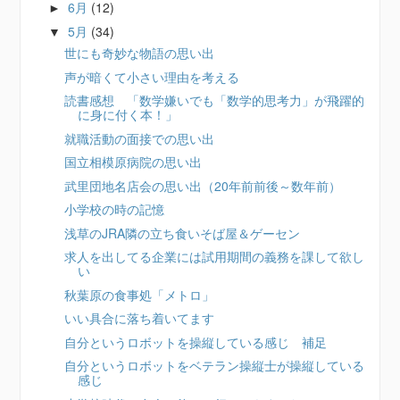
6月
(12)
►
5月
(34)
▼
世にも奇妙な物語の思い出
声が暗くて小さい理由を考える
読書感想 「数学嫌いでも「数学的思考力」が飛躍的
に身に付く本！」
就職活動の面接での思い出
国立相模原病院の思い出
武里団地名店会の思い出（20年前前後～数年前）
小学校の時の記憶
浅草のJRA隣の立ち食いそば屋＆ゲーセン
求人を出してる企業には試用期間の義務を課して欲し
い
秋葉原の食事処「メトロ」
いい具合に落ち着いてます
自分というロボットを操縦している感じ 補足
自分というロボットをベテラン操縦士が操縦している
感じ