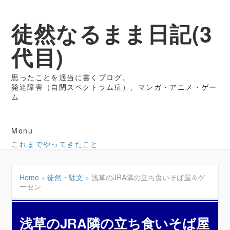
徒然なるまま日記(3
代目)
思ったことを適当に書くブログ。
発達障害（自閉スペクトラム症）、マンガ・アニメ・ゲー
ム
Menu
これまでやってきたこと
Home
»
徒然・駄文
»
浅草のJRA隣の立ち食いそば屋＆ゲ
ーセン
浅草のJRA隣の立ち食いそば屋