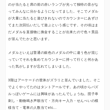
のが当たると席の前の赤いランプが光って独特の音がな
ってみんなに分かるようになってました。そこでメダル
が大量に当たると遊びきれないのでカウンターにあずけ
てまた次回払いだして遊ぶという感じです。その頃はま
だメダルを直接物に換金することが出来たので色々景品
が並んでたかと思います。
メダルといえば普通の銀色のメダルの中に違う色が混じ
っていてそれを集めてカウンターに持って行くと何かあ
った気がしますが忘れてしまいました。
3階はアーケードの筐体がズラリと並んでいました。そこ
でよくやってたのはタントアールです。あの頃からパズ
ルっぽいゲームには興味があったんでしょうね。団子串
刺し・動物鳴き声順当て・方向キー入力・せんべいの模
様当て・電車の人数当てetc...