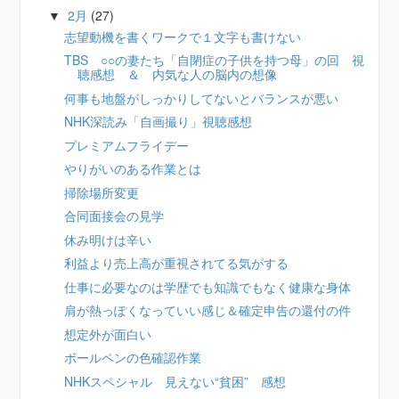
2月
(27)
▼
志望動機を書くワークで１文字も書けない
TBS ○○の妻たち「自閉症の子供を持つ母」の回 視
聴感想 ＆ 内気な人の脳内の想像
何事も地盤がしっかりしてないとバランスが悪い
NHK深読み「自画撮り」視聴感想
プレミアムフライデー
やりがいのある作業とは
掃除場所変更
合同面接会の見学
休み明けは辛い
利益より売上高が重視されてる気がする
仕事に必要なのは学歴でも知識でもなく健康な身体
肩が熱っぽくなっていい感じ＆確定申告の還付の件
想定外が面白い
ボールペンの色確認作業
NHKスペシャル 見えない“貧困” 感想