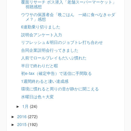
覆面リサーチ ボス潜入「老舗スーパーマーケット」
視聴感想
ウワサの保護者会「晩ごはん 一緒に食べなきゃダ
メ？」感想
6連勤乗り切りました
説明会アンケート入力
リフレッシュ＆明日のジョブトレ打ち合わせ
合同企業説明会行ってきました
人前でロールプレイもだいぶ慣れた
半日で終わりだと暇
初e-tax（確定申告）で送信に手間取る
1週間終わると凄い達成感
環境に慣れると周りの音が静かに聞こえる
水曜日は色々大変
1月
(24)
►
2016
(272)
►
2015
(192)
►