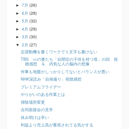
7月
(26)
►
6月
(28)
►
5月
(32)
►
4月
(29)
►
3月
(30)
►
2月
(27)
▼
志望動機を書くワークで１文字も書けない
TBS ○○の妻たち「自閉症の子供を持つ母」の回 視
聴感想 ＆ 内気な人の脳内の想像
何事も地盤がしっかりしてないとバランスが悪い
NHK深読み「自画撮り」視聴感想
プレミアムフライデー
やりがいのある作業とは
掃除場所変更
合同面接会の見学
休み明けは辛い
利益より売上高が重視されてる気がする