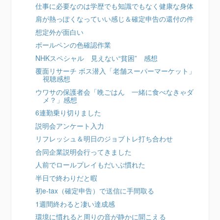
仕事に必要なのは学歴でも知識でもなく健康な身体
肩が熱っぽくなっていい感じ＆確定申告の還付の件
想定外が面白い
ボールペンの色確認作業
NHKスペシャル 見えない“貧困” 感想
覆面リサーチ ボス潜入「老舗スーパーマーケット」
視聴感想
ウワサの保護者会「晩ごはん 一緒に食べなきゃダ
メ？」感想
6連勤乗り切りました
説明会アンケート入力
リフレッシュ＆明日のジョブトレ打ち合わせ
合同企業説明会行ってきました
人前でロールプレイもだいぶ慣れた
半日で終わりだと暇
初e-tax（確定申告）で送信に手間取る
1週間終わると凄い達成感
環境に慣れると周りの音が静かに聞こえる