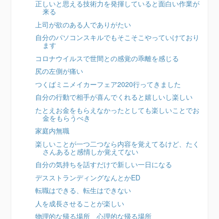
正しいと思える技術力を発揮していると面白い作業が
来る
上司が欲のある人でありがたい
自分のパソコンスキルでもそこそこやっていけており
ます
コロナウイルスで世間との感覚の乖離を感じる
尻の左側が痛い
つくばミニメイカーフェア2020行ってきました
自分の行動で相手が喜んでくれると嬉しいし楽しい
たとえお金をもらえなかったとしても楽しいことでお
金をもらうべき
家庭内無職
楽しいことが一つ二つなら内容を覚えてるけど、たく
さんあると感情しか覚えてない
自分の気持ちを話すだけで新しい一日になる
デスストランディングなんとかED
転職はできる、転生はできない
人を成長させることが楽しい
物理的な帰る場所 心理的な帰る場所