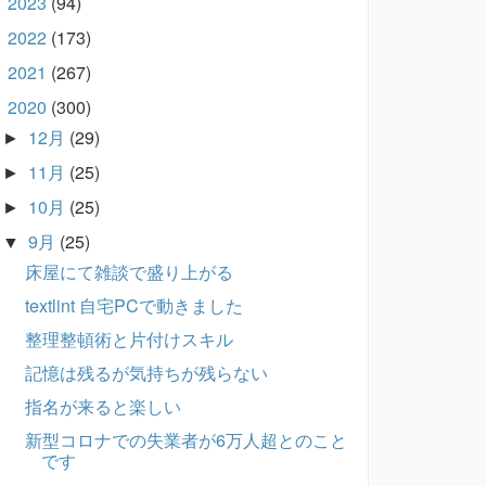
2023
(94)
►
2022
(173)
►
2021
(267)
►
2020
(300)
▼
12月
(29)
►
11月
(25)
►
10月
(25)
►
9月
(25)
▼
床屋にて雑談で盛り上がる
textlint 自宅PCで動きました
整理整頓術と片付けスキル
記憶は残るが気持ちが残らない
指名が来ると楽しい
新型コロナでの失業者が6万人超とのこと
です