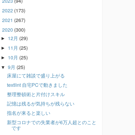
2023
(94)
►
2022
(173)
►
2021
(267)
►
2020
(300)
▼
12月
(29)
►
11月
(25)
►
10月
(25)
►
9月
(25)
▼
床屋にて雑談で盛り上がる
textlint 自宅PCで動きました
整理整頓術と片付けスキル
記憶は残るが気持ちが残らない
指名が来ると楽しい
新型コロナでの失業者が6万人超とのこと
です