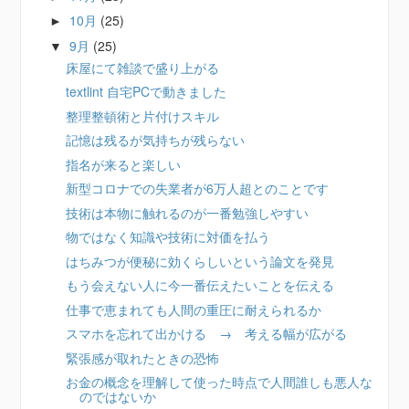
10月
(25)
►
9月
(25)
▼
床屋にて雑談で盛り上がる
textlint 自宅PCで動きました
整理整頓術と片付けスキル
記憶は残るが気持ちが残らない
指名が来ると楽しい
新型コロナでの失業者が6万人超とのことです
技術は本物に触れるのが一番勉強しやすい
物ではなく知識や技術に対価を払う
はちみつが便秘に効くらしいという論文を発見
もう会えない人に今一番伝えたいことを伝える
仕事で恵まれても人間の重圧に耐えられるか
スマホを忘れて出かける → 考える幅が広がる
緊張感が取れたときの恐怖
お金の概念を理解して使った時点で人間誰しも悪人な
のではないか