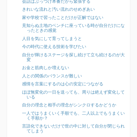
会話はぶっつけ本番だから緊張する
きれいな流れと汚い流れのせめぎあい
家や学校で習ったことだけが正解ではない
見知らぬ土地のベンチに座っている時が自分だけにな
ったときの感覚
人目を気にして育ってしまうと
今の時代に使える技術を学びたい
自分が輝けるステージを探し続けて立ち続けるのが大
変
お金と筋肉しか増えない
人との関係のバランスが難しい
感情を言葉にするのは心の安定につながる
ほぼ無変化の一日を送っても、周りは絶えず変化して
いる
自分の理念と相手の理念がシンクロするかどうか
一人ではうまくいく手順でも、二人以上でもうまくい
く手順か？
言語化できないだけで世の中に対して自分が閉じられ
てしまう