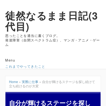
徒然なるまま日記(3
代目)
思ったことを適当に書くブログ。
発達障害（自閉スペクトラム症）、マンガ・アニメ・ゲー
ム
Menu
これまでやってきたこと
Home
»
実際に仕事
»
自分が輝けるステージを探し続けて
立ち続けるのが大変
自分が輝けるステージを探し