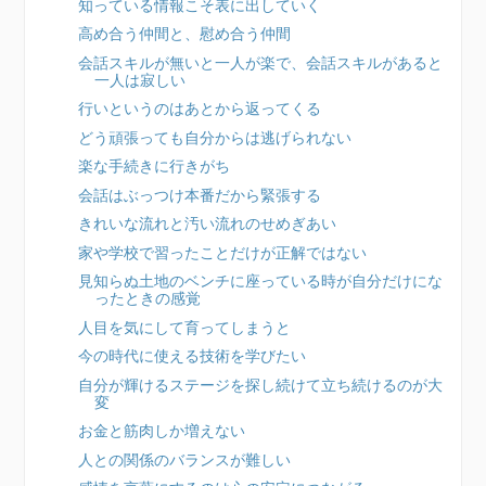
知っている情報こそ表に出していく
高め合う仲間と、慰め合う仲間
会話スキルが無いと一人が楽で、会話スキルがあると
一人は寂しい
行いというのはあとから返ってくる
どう頑張っても自分からは逃げられない
楽な手続きに行きがち
会話はぶっつけ本番だから緊張する
きれいな流れと汚い流れのせめぎあい
家や学校で習ったことだけが正解ではない
見知らぬ土地のベンチに座っている時が自分だけにな
ったときの感覚
人目を気にして育ってしまうと
今の時代に使える技術を学びたい
自分が輝けるステージを探し続けて立ち続けるのが大
変
お金と筋肉しか増えない
人との関係のバランスが難しい