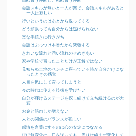
会話スキルが無いと一人が楽で、会話スキルがあると
一人は寂しい
行いというのはあとから返ってくる
どう頑張っても自分からは逃げられない
楽な手続きに行きがち
会話はぶっつけ本番だから緊張する
きれいな流れと汚い流れのせめぎあい
家や学校で習ったことだけが正解ではない
見知らぬ土地のベンチに座っている時が自分だけにな
ったときの感覚
人目を気にして育ってしまうと
今の時代に使える技術を学びたい
自分が輝けるステージを探し続けて立ち続けるのが大
変
お金と筋肉しか増えない
人との関係のバランスが難しい
感情を言葉にするのは心の安定につながる
ほぼ無変化の一日を送っても、周りは絶えず変化して