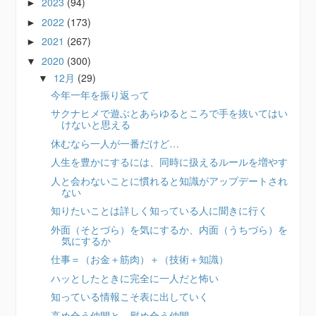
2023
(94)
►
2022
(173)
►
2021
(267)
►
2020
(300)
▼
12月
(29)
▼
今年一年を振り返って
サクナヒメで遊ぶとあらゆるところで手を抜いてはい
けないと思える
休むなら一人が一番だけど…
人生を豊かにするには、同時に扱えるルールを増やす
人と会わないことに慣れると知識がアップデートされ
ない
知りたいことは詳しく知っている人に聞きに行く
外面（そとづら）を気にするか、内面（うちづら）を
気にするか
仕事＝（お金＋筋肉）＋（技術＋知識）
ハッとしたときに完全に一人だと怖い
知っている情報こそ表に出していく
高め合う仲間と、慰め合う仲間