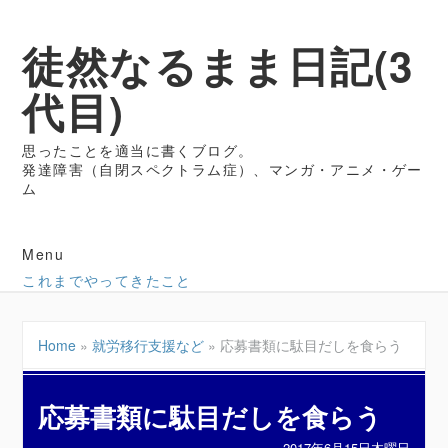
徒然なるまま日記(3
代目)
思ったことを適当に書くブログ。
発達障害（自閉スペクトラム症）、マンガ・アニメ・ゲー
ム
Menu
これまでやってきたこと
Home
»
就労移行支援など
»
応募書類に駄目だしを食らう
応募書類に駄目だしを食らう
2017年6月15日木曜日