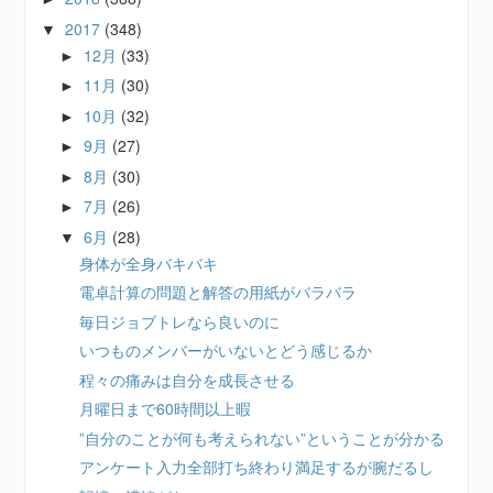
2017
(348)
▼
12月
(33)
►
11月
(30)
►
10月
(32)
►
9月
(27)
►
8月
(30)
►
7月
(26)
►
6月
(28)
▼
身体が全身バキバキ
電卓計算の問題と解答の用紙がバラバラ
毎日ジョブトレなら良いのに
いつものメンバーがいないとどう感じるか
程々の痛みは自分を成長させる
月曜日まで60時間以上暇
”自分のことが何も考えられない”ということが分かる
アンケート入力全部打ち終わり満足するが腕だるし