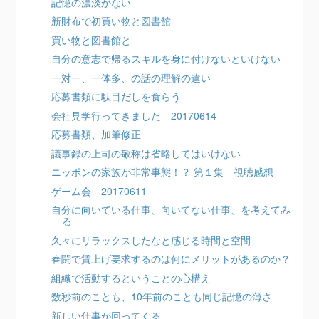
記憶の濃淡がない
新財布で初買い物と図書館
買い物と図書館と
自分の意志で帰るスキルを身に付けないといけない
一対一、一体多、の話の理解の違い
応募書類に駄目だしを食らう
会社見学行ってきました 20170614
応募書類、加筆修正
議事録の上司の敬称は省略してはいけない
ニッポンの家族が非常事態！？ 第１集 視聴感想
ゲーム会 20170611
自分に向いている仕事、向いてない仕事、を考えてみ
る
久々にリラックスしたなと感じる時間と空間
春闘で賃上げ要求するのは何にメリットがあるのか？
組織で活動するということの心構え
数秒前のことも、10年前のことも同じ記憶の薄さ
新しい仕事が回ってくる