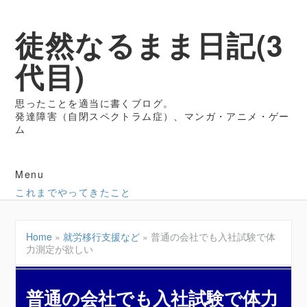
徒然なるまま日記(3
代目)
思ったことを適当に書くブログ。
発達障害（自閉スペクトラム症）、マンガ・アニメ・ゲー
ム
Menu
これまでやってきたこと
Home
»
就労移行支援など
»
普通の会社でも入社試験で体
力測定が欲しい
普通の会社でも入社試験で体力