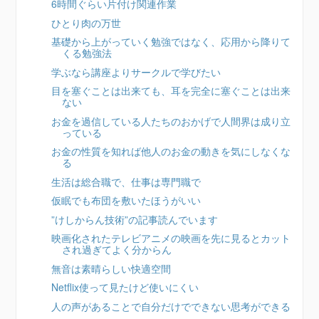
6時間ぐらい片付け関連作業
ひとり肉の万世
基礎から上がっていく勉強ではなく、応用から降りて
くる勉強法
学ぶなら講座よりサークルで学びたい
目を塞ぐことは出来ても、耳を完全に塞ぐことは出来
ない
お金を過信している人たちのおかげで人間界は成り立
っている
お金の性質を知れば他人のお金の動きを気にしなくな
る
生活は総合職で、仕事は専門職で
仮眠でも布団を敷いたほうがいい
”けしからん技術”の記事読んでいます
映画化されたテレビアニメの映画を先に見るとカット
され過ぎてよく分からん
無音は素晴らしい快適空間
Netflix使って見たけど使いにくい
人の声があることで自分だけでできない思考ができる