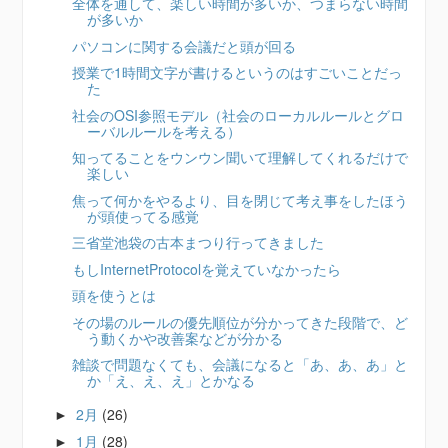
全体を通して、楽しい時間が多いか、つまらない時間
が多いか
パソコンに関する会議だと頭が回る
授業で1時間文字が書けるというのはすごいことだっ
た
社会のOSI参照モデル（社会のローカルルールとグロ
ーバルルールを考える）
知ってることをウンウン聞いて理解してくれるだけで
楽しい
焦って何かをやるより、目を閉じて考え事をしたほう
が頭使ってる感覚
三省堂池袋の古本まつり行ってきました
もしInternetProtocolを覚えていなかったら
頭を使うとは
その場のルールの優先順位が分かってきた段階で、ど
う動くかや改善案などが分かる
雑談で問題なくても、会議になると「あ、あ、あ」と
か「え、え、え」とかなる
2月
(26)
►
1月
(28)
►