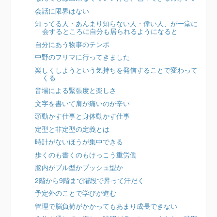
会話に限界はない
知ってる人・あんまり知らない人・偉い人、が一堂に
会するところに自分も居られるようになると
自分にあう物事のテンポ
中野のフリマに行ってきました
楽しくしようという気持ちを発信することで変わって
くる
音場による緊張度と楽しさ
文字を書いて肩が痛いのが辛い
頭動かす仕事と身体動かす仕事
定型と非定型の定義とは
時計がないほうが集中できる
歩くのも書くのもけっこう重労働
脳内がプル型かプッシュ型か
2階から9階まで階段で昇って汗だく
予定外のことで学びが進む
管理で脳負荷がかかってもあまり成長できない