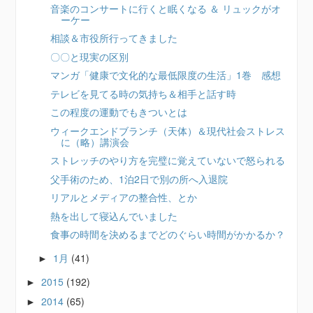
音楽のコンサートに行くと眠くなる ＆ リュックがオ
ーケー
相談＆市役所行ってきました
〇〇と現実の区別
マンガ「健康で文化的な最低限度の生活」1巻 感想
テレビを見てる時の気持ち＆相手と話す時
この程度の運動でもきついとは
ウィークエンドブランチ（天体）＆現代社会ストレス
に（略）講演会
ストレッチのやり方を完璧に覚えていないで怒られる
父手術のため、1泊2日で別の所へ入退院
リアルとメディアの整合性、とか
熱を出して寝込んでいました
食事の時間を決めるまでどのぐらい時間がかかるか？
1月
(41)
►
2015
(192)
►
2014
(65)
►