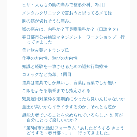
ヒザ・太ももの筋の痛みで整形外科、2回目
メンタルクリニックで言おうと思ってるメモ録
脚の筋が切れそうな痛み。
喉の痛みは、内科か？耳鼻咽喉科か？（口論ネタ）
春日部市公共施設マネジメント ワークショップ 行
ってきました
母と飲み薬とトランプ氏
仕事の方向性、遊びの方向性
知識と経験を一致させるための認知行動療法
コミックなど売却、1回目
道具は道具でしか無いし、言葉は言葉でしか無い
ご飯をよそる順番までも指定される
緊急雇用対策枠を定期的にやったら良いんじゃないか
血圧が高いからイライラするのか、それとも逆か
超能力者でいることを求められているらしい ＆ 何が
自分にとって楽しいのか？
『第8回市民活動フォーラム「あしたどうする きょう
どうする～春日部～」』 行ってきました。