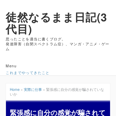
徒然なるまま日記(3
代目)
思ったことを適当に書くブログ。
発達障害（自閉スペクトラム症）、マンガ・アニメ・ゲー
ム
Menu
これまでやってきたこと
Home
»
実際に仕事
»
緊張感に自分の感覚が騙されていな
いか
緊張感に自分の感覚が騙されて