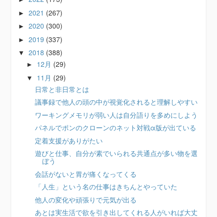
2021
(267)
►
2020
(300)
►
2019
(337)
►
2018
(388)
▼
12月
(29)
►
11月
(29)
▼
日常と非日常とは
議事録で他人の頭の中が視覚化されると理解しやすい
ワーキングメモリが弱い人は自分語りを多めにしよう
パネルでポンのクローンのネット対戦α版が出ている
定着支援がありがたい
遊びと仕事、自分が素でいられる共通点が多い物を選
ぼう
会話がないと胃が痛くなってくる
「人生」という名の仕事はきちんとやっていた
他人の変化や頑張りで元気が出る
あとは実生活で欲を引き出してくれる人がいれば大丈