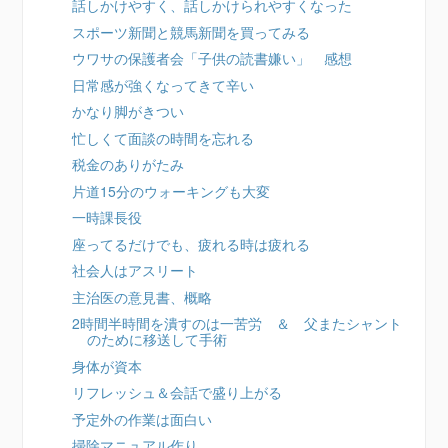
話しかけやすく、話しかけられやすくなった
スポーツ新聞と競馬新聞を買ってみる
ウワサの保護者会「子供の読書嫌い」 感想
日常感が強くなってきて辛い
かなり脚がきつい
忙しくて面談の時間を忘れる
税金のありがたみ
片道15分のウォーキングも大変
一時課長役
座ってるだけでも、疲れる時は疲れる
社会人はアスリート
主治医の意見書、概略
2時間半時間を潰すのは一苦労 ＆ 父またシャント
のために移送して手術
身体が資本
リフレッシュ＆会話で盛り上がる
予定外の作業は面白い
掃除マニュアル作り